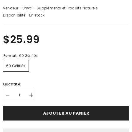
Vendeur:
Unytii - Suppléments et Produits Naturels
Disponibilité:
En stock
$25.99
Format:
60 Gélifiés
60 Gélifiés
Quantité:
Diminuer
Augmenter
la
la
quantité
quantité
pour
pour
AJOUTER AU PANIER
Buh
Buh
Bye
Bye
Stress
Stress
-
-