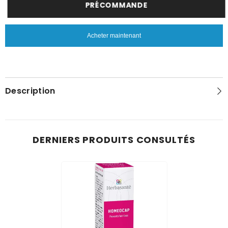
pour
pour
PRÉCOMMANDE
Homeocap
Homeocap
Acheter maintenant
Description
DERNIERS PRODUITS CONSULTÉS