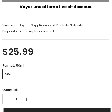
Voyez une alternative ci-dessous.
Vendeur:
Unytii - Suppléments et Produits Naturels
Disponibilité:
En rupture de stock
$25.99
Format:
50ml
50ml
Quantité:
Diminuer
Augmenter
la
la
quantité
quantité