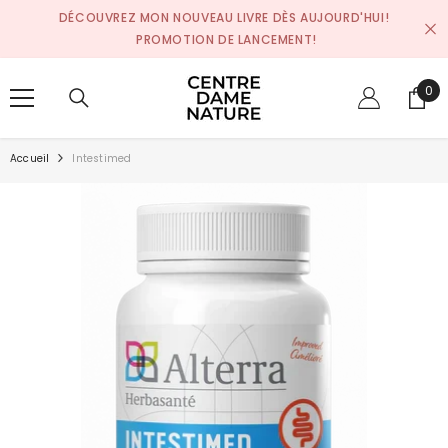
SKIP TO CONTENT
DÉCOUVREZ MON NOUVEAU LIVRE DÈS AUJOURD'HUI!
PROMOTION DE LANCEMENT!
0
0
pro
Accueil
Intestimed