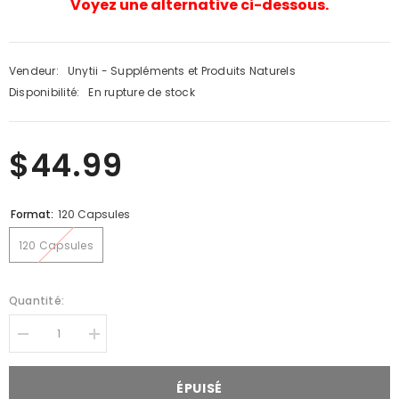
Voyez une alternative ci-dessous.
Vendeur:
Unytii - Suppléments et Produits Naturels
Disponibilité:
En rupture de stock
$44.99
Format:
120 Capsules
120 Capsules
Quantité:
Diminuer
Augmenter
la
la
quantité
quantité
pour
pour
ÉPUISÉ
Intestimed
Intestimed