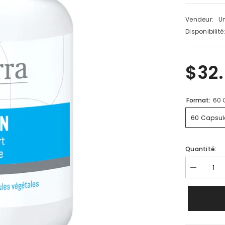
Vendeur:
Un
Disponibilité
$32
Format:
60 
60 Capsul
Quantité:
Diminuer
la
quantité
pour
Phytensio