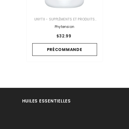
VENDOR:
UNYTII - SUPPLÉMENTS ET PRODUITS
NATURELS
Phytension
$32.99
PRÉCOMMANDE
HUILES ESSENTIELLES