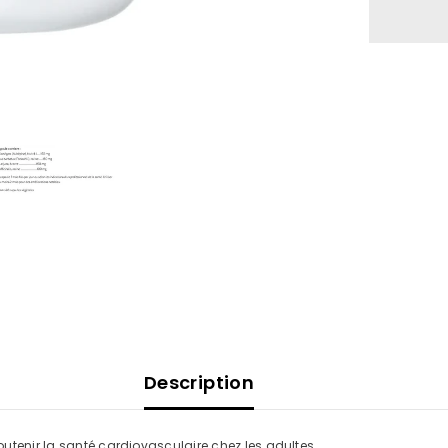
Description
outenir la santé cardiovasculaire chez les adultes.