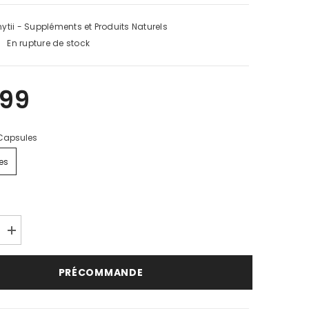
ytii - Suppléments et Produits Naturels
:
En rupture de stock
.99
Capsules
es
Augmenter
la
quantité
pour
PRÉCOMMANDE
n
Phytension