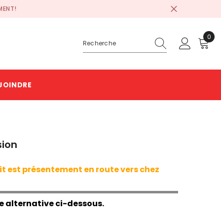
MENT!
0
0
prod
JOINDRE
sion
t est présentement en route vers chez
e alternative ci-dessous.