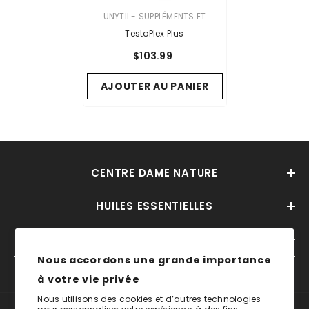
VENDOR:
UNYTII - SUPPLÉMENTS ET
PRODUITS NATURELS
TestoPlex Plus
$103.99
AJOUTER AU PANIER
CENTRE DAME NATURE
HUILES ESSENTIELLES
INFORMATIONS
Nous accordons une grande importance
à votre vie privée
Nous utilisons des cookies et d’autres technologies