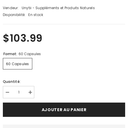
Vendeur:
Unytii - Suppléments et Produits Naturels
Disponibilité:
En stock
$103.99
Format:
60 Capsules
60 Capsules
Quantité:
Diminuer
Augmenter
la
la
quantité
quantité
pour
pour
AJOUTER AU PANIER
TestoPlex
TestoPlex
Plus
Plus