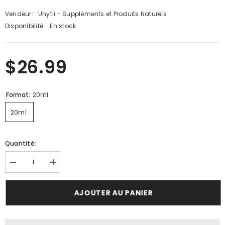
Vendeur:
Unytii - Suppléments et Produits Naturels
Disponibilité:
En stock
$26.99
Format:
20ml
20ml
Quantité:
Diminuer
Augmenter
la
la
quantité
quantité
pour
pour
AJOUTER AU PANIER
Unda
Unda
#43
#43